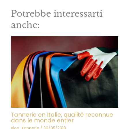
Potrebbe interessarti
anche:
Tannerie en Italie, qualité reconnue
dans le monde entier
Blog
,
Tannerie
/
30/05/2018