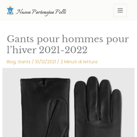
Aller
MAIN
au
MEN
contenu
Gants pour hommes pour
l’hiver 2021-2022
Blog
,
Gants
/
10/12/2021
/
2 Minuti di lettura