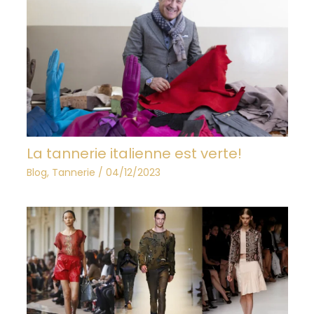
La tannerie italienne est verte!
Blog
,
Tannerie
/
04/12/2023