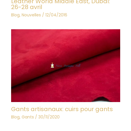
Leather World Middle East, Dubaï:
26-28 avril
Blog
,
Nouvelles
/
12/04/2016
Gants artisanaux: cuirs pour gants
Blog
,
Gants
/
30/11/2020