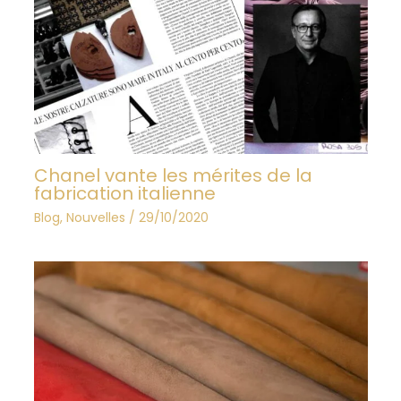
Chanel vante les mérites de la
fabrication italienne
Blog
,
Nouvelles
/
29/10/2020