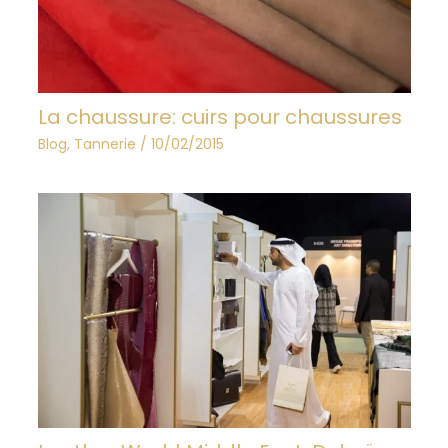
La chaussure: cuirs pour chaussures
Blog
,
Tannerie
/
10/02/2015