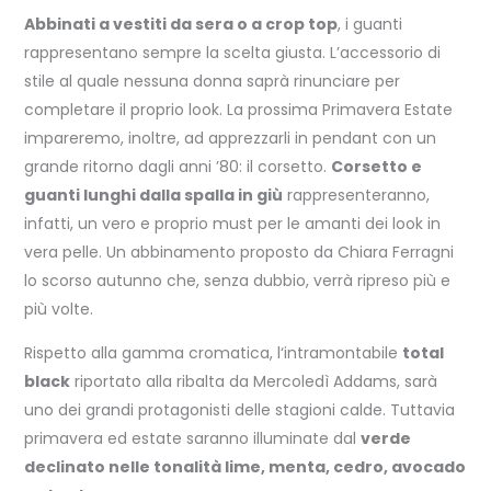
Abbinati a vestiti da sera o a crop top
, i guanti
rappresentano sempre la scelta giusta. L’accessorio di
stile al quale nessuna donna saprà rinunciare per
completare il proprio look. La prossima Primavera Estate
impareremo, inoltre, ad apprezzarli in pendant con un
grande ritorno dagli anni ’80: il corsetto.
Corsetto e
guanti lunghi dalla spalla in giù
rappresenteranno,
infatti, un vero e proprio must per le amanti dei look in
vera pelle. Un abbinamento proposto da Chiara Ferragni
lo scorso autunno che, senza dubbio, verrà ripreso più e
più volte.
Rispetto alla gamma cromatica, l
‘intramontabile
total
black
ri
portato alla ribalta da Mercoledì Addams, sarà
uno dei grandi protagonisti delle stagioni calde. Tuttavia
primavera ed estate saranno illuminate dal
verde
declinato nelle tonalità lime, menta, cedro, avocado