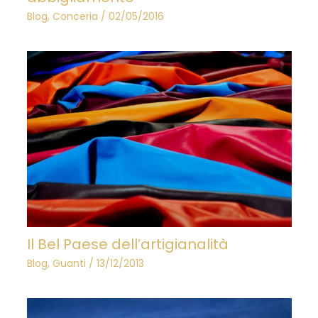
Blog
,
Conceria
/
02/05/2016
Il Bel Paese dell’artigianalità
Blog
,
Guanti
/
13/12/2013