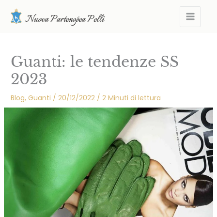
Vai
MAIN
al
MEN
contenuto
Guanti: le tendenze SS
2023
Blog
,
Guanti
/
20/12/2022
/
2 Minuti di lettura