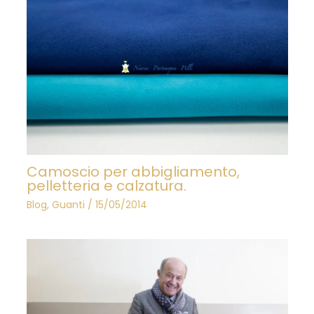
Camoscio per abbigliamento,
pelletteria e calzatura.
Blog
,
Guanti
/
15/05/2014