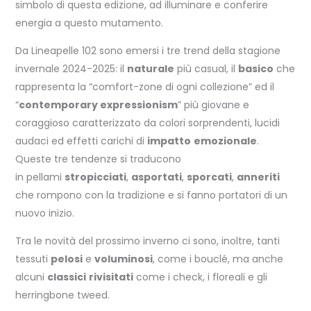
simbolo di questa edizione, ad illuminare e conferire
energia a questo mutamento.
Da Lineapelle 102 sono emersi i tre trend della stagione
invernale 2024-2025: il
naturale
più casual, il
basico
che
rappresenta la “comfort-zone di ogni collezione” ed il
“
contemporary expressionism
” più giovane e
coraggioso caratterizzato da colori sorprendenti, lucidi
audaci ed effetti carichi di
impatto
emozionale
.
Queste tre tendenze si traducono
in pellami
stropicciati
,
asportati
,
sporcati
,
anneriti
che rompono con la tradizione e si fanno portatori di un
nuovo inizio.
Tra le novità del prossimo inverno ci sono, inoltre, tanti
tessuti
pelosi
e
voluminosi
, come i bouclé, ma anche
alcuni
classici
rivisitati
come i check, i floreali e gli
herringbone tweed.