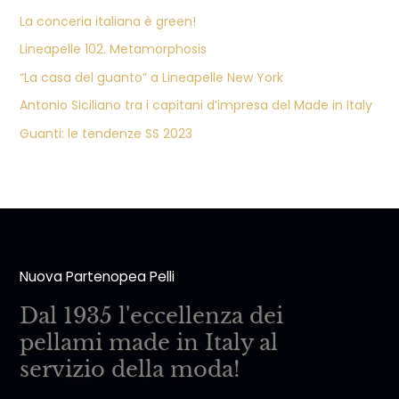
La conceria italiana è green!
Lineapelle 102. Metamorphosis
“La casa del guanto” a Lineapelle New York
Antonio Siciliano tra i capitani d’impresa del Made in Italy
Guanti: le tendenze SS 2023
Nuova Partenopea Pelli
Dal 1935 l'eccellenza dei
pellami made in Italy al
servizio della moda!