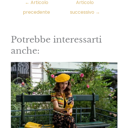
←
Articolo
Articolo
precedente
successivo
→
Potrebbe interessarti
anche: