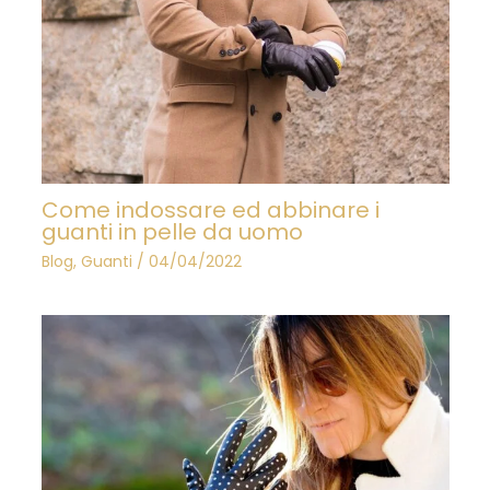
Come indossare ed abbinare i
guanti in pelle da uomo
Blog
,
Guanti
/
04/04/2022