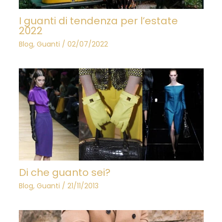
I guanti di tendenza per l’estate
2022
Blog
,
Guanti
/
02/07/2022
Di che guanto sei?
Blog
,
Guanti
/
21/11/2013