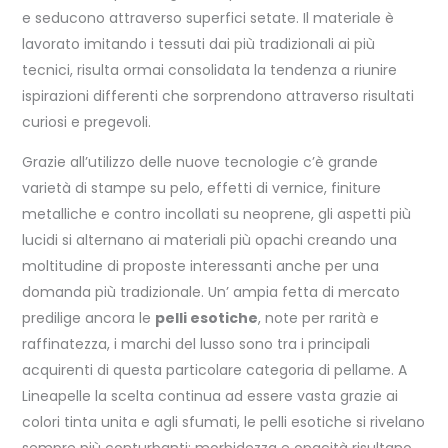
e seducono attraverso superfici setate. Il materiale è
lavorato imitando i tessuti dai più tradizionali ai più
tecnici, risulta ormai consolidata la tendenza a riunire
ispirazioni differenti che sorprendono attraverso risultati
curiosi e pregevoli.
Grazie all’utilizzo delle nuove tecnologie c’è grande
varietà di stampe su pelo, effetti di vernice, finiture
metalliche e contro incollati su neoprene, gli aspetti più
lucidi si alternano ai materiali più opachi creando una
moltitudine di proposte interessanti anche per una
domanda più tradizionale. Un’ ampia fetta di mercato
predilige ancora le
pelli esotiche
, note per rarità e
raffinatezza, i marchi del lusso sono tra i principali
acquirenti di questa particolare categoria di pellame. A
Lineapelle la scelta continua ad essere vasta grazie ai
colori tinta unita e agli sfumati, le pelli esotiche si rivelano
sempre più conturbanti; morbidezza e opacità risultano