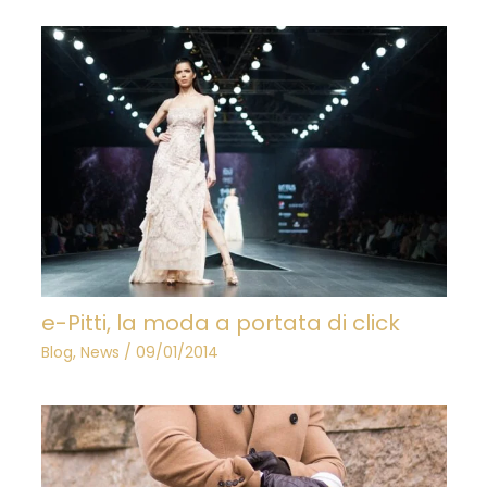
e-Pitti, la moda a portata di click
Blog
,
News
/
09/01/2014