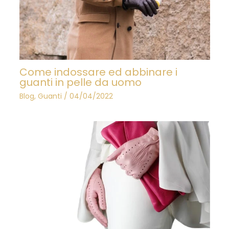
Come indossare ed abbinare i
guanti in pelle da uomo
Blog
,
Guanti
/
04/04/2022