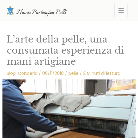
Vai
MAIN
al
MEN
contenuto
L’arte della pelle, una
consumata esperienza di
mani artigiane
Blog
,
Conceria
/
06/11/2018
/
pelle
/
2 Minuti di lettura