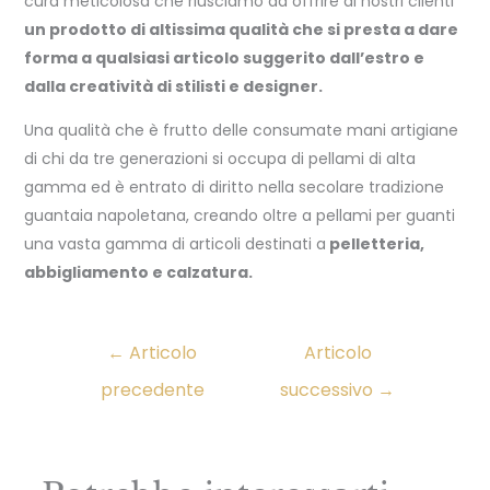
cura meticolosa che riusciamo ad offrire ai nostri clienti
un prodotto di altissima qualità che si presta a dare
forma a qualsiasi articolo suggerito dall’estro e
dalla creatività di stilisti e designer.
Una qualità che è frutto delle consumate mani artigiane
di chi da tre generazioni si occupa di pellami di alta
gamma ed è entrato di diritto nella secolare tradizione
guantaia napoletana, creando oltre a pellami per guanti
una vasta gamma di articoli destinati a
pelletteria,
abbigliamento e calzatura.
←
Articolo
Articolo
precedente
successivo
→