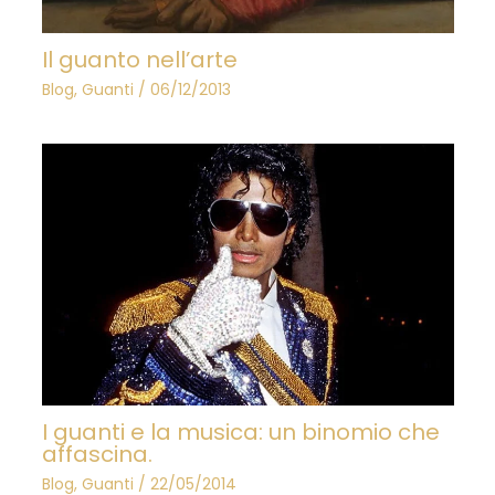
Il guanto nell’arte
Blog
,
Guanti
/
06/12/2013
I guanti e la musica: un binomio che
affascina.
Blog
,
Guanti
/
22/05/2014