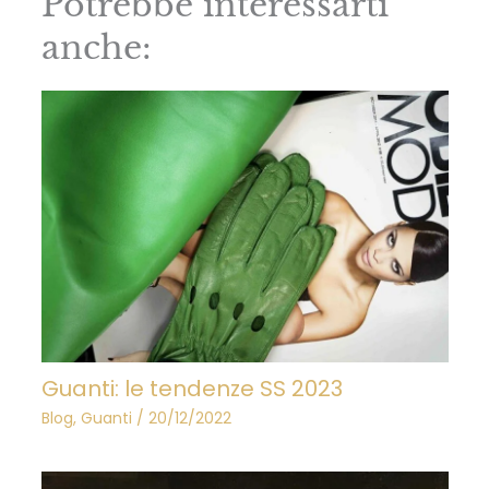
Potrebbe interessarti
anche:
Guanti: le tendenze SS 2023
Blog
,
Guanti
/
20/12/2022