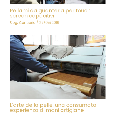
Pellami da guanteria per touch
screen capacitivi
Blog
,
Conceria
/
27/05/2016
L’arte della pelle, una consumata
esperienza di mani artigiane