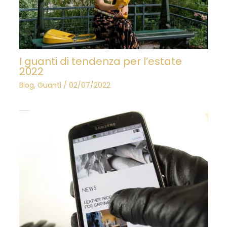
I guanti di tendenza per l’estate
2022
Blog
,
Guanti
/
02/07/2022