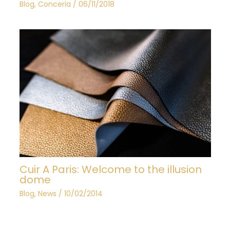
Blog
,
Conceria
/
06/11/2018
Cuir A Paris: Welcome to the illusion
dome
Blog
,
News
/
10/02/2014