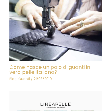
Come nasce un paio di guanti in
vera pelle italiana?
Blog
,
Guanti
/
21/03/2019