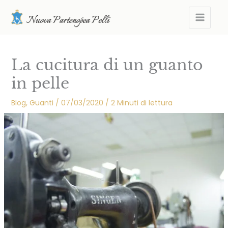
Vai
MAIN
al
MEN
contenuto
La cucitura di un guanto
in pelle
Blog
,
Guanti
/
07/03/2020
/
2 Minuti di lettura