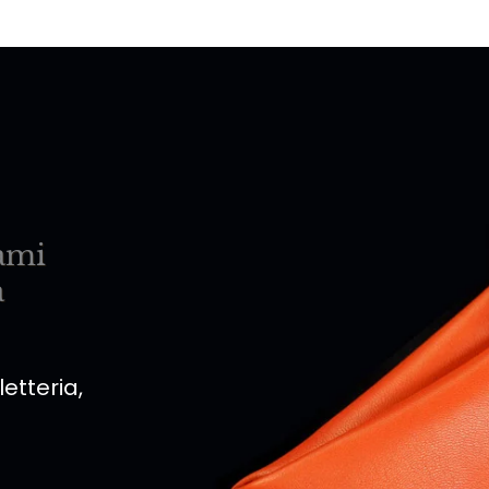
lami
a
etteria,
.