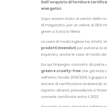
Dall’acquisto di forniture certifi
energetici.
Dopo essere stato al centro della cr
di magazzino, per un valore di 28,6 mil
green a tutta la filiera.
La casa di moda inglese ha, infatti, i
prodotti invenduti
per evitarne la d
inquinato, anche le case di moda devo
Da qui l’impegno concreto da parte d
green e cruelty-free
che già inizia 
nell’anno fiscale 2018/2019, il gruppo 
dotate di certificazioni ambientali, s
rispetto all’anno precedente e l’inten
concerie certificate entro il 2022.
Secondo quanto riportato nell’Annual