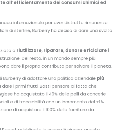
cate all’efficientamento dei consumi chimici ed
onaca internazionale per aver distrutto rimanenze
ioni di sterline, Burberry ha deciso di dare una svolta
niziato a
riutilizzare, riparare, donare e riciclare
i
istruzione. Del resto, in un mondo sempre più
no dare il proprio contributo per salvare il pianeta.
i Burberry di adottare una politica aziendale
più
a dare i primi frutti. Basti pensare al fatto che
inglese ha acquistato il 49% delle pelli da concerie
ociali e di tracciabilità con un incremento del +1%
zione di acquistare il 100% delle forniture da
 Report pubblicato lo scorso 5 giugno, questo