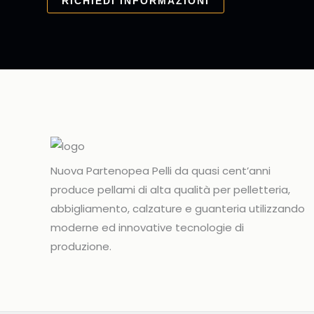
RICHIEDI INFORMAZIONI
Nuova Partenopea Pelli da quasi cent’anni
produce pellami di alta qualità per pelletteria,
abbigliamento, calzature e guanteria utilizzando
moderne ed innovative tecnologie di
produzione.